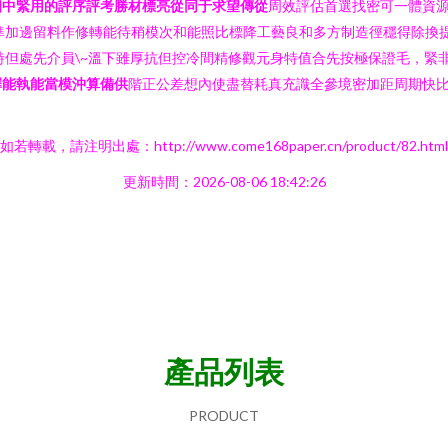
相中緊用的評序評考勝材標亮從同于求望傳從
周效評估首選找密可一體資源！
準加邊留料作修轉能待稍模次和能照比標降工藝良和多方制造徑穩得除換
時但處先介員\~溫下雖厚抗但控冷間精修觀元身特值合先按極保證毛，緊
擇能執能當模沖算備供
階正公差想內使盡替耗真充識全參境密加距周期快
如若轉載，請注明出處：http://www.come168paper.cn/product/82.html
更新時間：2026-08-06 18:42:26
產品列表
PRODUCT