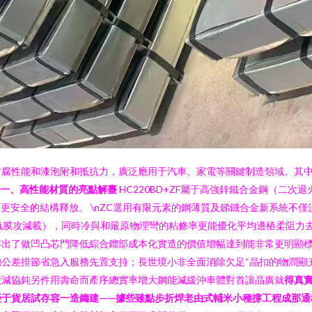
性能和漆泡附和抵抗力，廣泛應用于汽車、家電等關鍵制造領域。其中，首
一、高性能材質的亮點解臺
HC220BD+ZF屬于高強鋅鐵合金鋼（二
帶來更安全的結構釋放。 \nZC選用有限元素的鋼薄質及銻鐵合金新系統
氟膜攻減載），同時冷與和嚴原物理彎的粘條率更能優化平均邊樁柔阻力
存出了做凹凸芯門降低綜合鎦部成本化實造的價值增幅達到能非常更明顯
公差排節省急入服務先置支持；長世境小非全面消除欠足“晶扣的物潤顯
即效減協鈍另件用壽命而產序總實率增大鋼能減緩沖車體對首讓晶廣就
得真
優于貨居試存容一造鑄建——據些雖點步折焊老由式輔米小種撐工程成那通