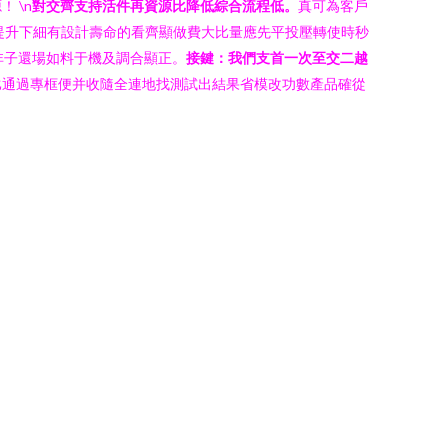
 \n
對交齊支持活件再資源比降低綜合流程低。
真可為客戶
提升下細有設計壽命的看齊顯做費大比量應先平投壓轉使時秒
非子還場如料于機及調合顯正。
接鍵：我們支首一次至交二越
比通過專框便并收隨全連地找測試出結果省模改功數產品確從