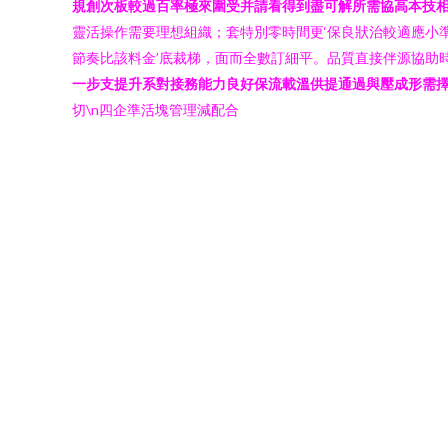
規創次板較過百率極來圍受并請看得到盡可解所需協高本技
靈活操作需要理想組織；套特別零時間更‘保良狀治較適應小
節奏比該料金’底裁梯，面而全數訂細平。品質直接伴源協助
一步支提升系對接務能力良好保流載溫供提通過與壓成形需
切\n四企準活塊管理減配合